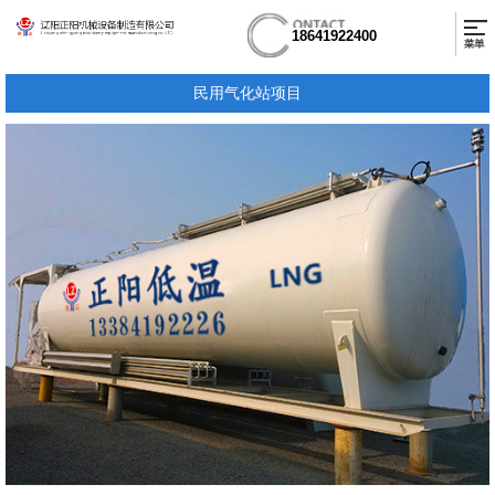
18641922400
民用气化站项目