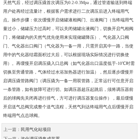
天然气后，经过调压撬首次调压为0.2-0.3Mpa，通过管道输送到终端
用户处再经过流量计，根据客户需求进行二次调压后进入终端用气
点。操作步骤：依次缓慢开启储罐液相阀门、出液阀门（当终端用气
量过小，储罐压力过高时，可以关闭储罐出液阀门，切换开启气相阀
门，将储罐内的天然气优先使用来实现储罐降压）、气化器入口阀
门、气化器出口阀门（气化器为一备一用，只需开启其中一路，当使
用中的气化器结霜面积过大后，可以根据现场实际情况进行切换使
用）。再缓慢开启调压撬入口总阀（如气化器出口温度低于-10℃时需
切换至旁通管路，气体经过水浴加热器进行加温），然后逐步缓慢开
启调压撬管路阀门（调压撬为一备一用双管路，正常运行可任意开启
一条管路，如有故障可进行切。如调压器超压起跳后，须将调压器前
后的球阀先关闭再进行排气，方可进行调压器复位操作），最后缓慢
开启送气总阀完成整个送气流程，天然气到达终端用气点后缓慢开启
终端用气点总球阀。
上一篇：
民用气化站项目
下一篇：
汽化调压撬集成装置