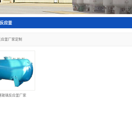
太原离心机
太原矿用二氧化碳防灭
反应釜
太原搪玻璃反应釜
火装置
反应釜厂家定制
太原低温设备
搪玻璃反应釜厂家