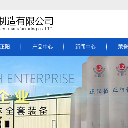
正阳
产品中心
新闻中心
荣
简介
太原低温储罐
公司新闻
我们
太原液氮储罐
行业资讯
太原液氧储罐
相关问题
太原二氧化碳储罐
相关信息
太原液化天然气储罐
太原LNG储罐
太原液氩储罐