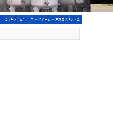
您的当前位置：
首 页
>>
产品中心
>>
太原搪玻璃反应釜