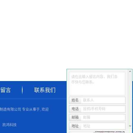
请在此输入留言内容，我们会
尽快与您联系。
线留言
联系我们
姓名
联系人
电话
座机/手机号码
正阳机械设备制造有限公司 专业从事于, 欢迎
邮箱
邮箱
：
凯鸿科技
地址
地址