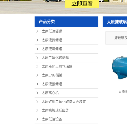
产品分类
太原搪玻璃
太原低温储罐
搪玻璃
太原液氮储罐
太原液氧储罐
太原二氧化碳储罐
太原液化天然气储罐
太原LNG储罐
太原液氩储罐
太原
太原离心机
太原矿用二氧化碳防灭火装置
太原搪玻璃反应釜
太原低温设备