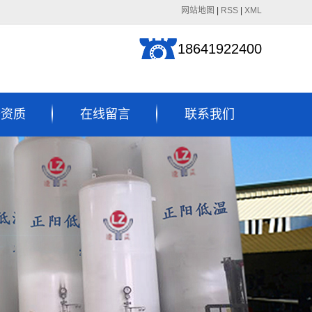
网站地图
|
RSS
|
XML
18641922400
誉资质
在线留言
联系我们