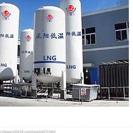
/www.lz0419.com/news/423.html