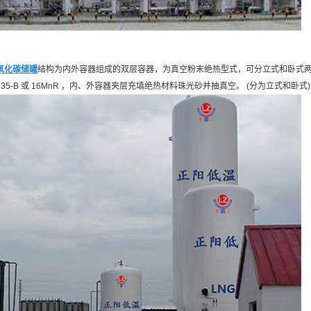
氧化碳储罐
结构为内外容器组成的双层容器，为真空粉末绝热型式，可分立式和卧式两类
235-B 或 16MnR ，内、外容器夹层充填绝热材料珠光砂并抽真空。 (分为立式和卧式)