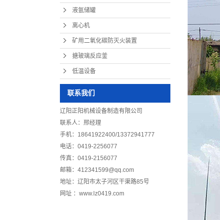
液氩储罐
离心机
矿用二氧化碳防灭火装置
搪玻璃反应釜
低温设备
联系我们
辽阳正阳机械设备制造有限公司
联系人：邢经理
手机：
18641922400
/13372941777
电话：0419-2256077
传真：0419-2156077
邮箱：412341599@qq.com
地址：辽阳市太子河区干渠路85号
网址 ：www.lz0419.com