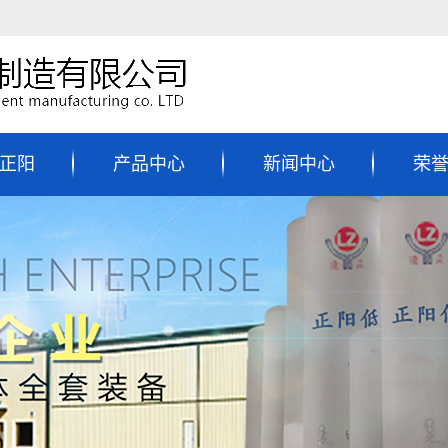
正阳
产品中心
新闻中心
荣
简介
低温储罐
公司新闻
我们
液氮储罐
行业资讯
液氧储罐
相关问题
二氧化碳储罐
相关信息
液化天然气储罐
LNG储罐
液氩储罐