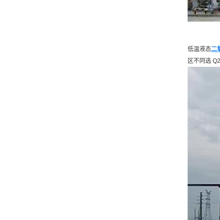
低温液态
二
区不同选 Q