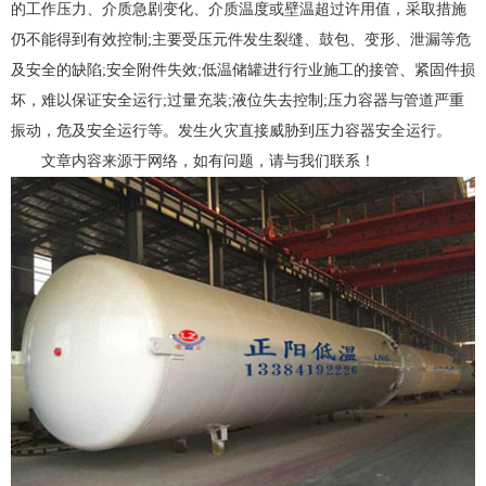
的工作压力、介质急剧变化、介质温度或壁温超过许用值，采取措施
仍不能得到有效控制;主要受压元件发生裂缝、鼓包、变形、泄漏等危
及安全的缺陷;安全附件失效;低温储罐进行行业施工的接管、紧固件损
坏，难以保证安全运行;过量充装;液位失去控制;压力容器与管道严重
振动，危及安全运行等。发生火灾直接威胁到压力容器安全运行。
文章内容来源于网络，如有问题，请与我们联系！