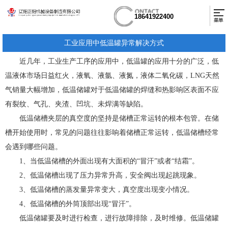
18641922400
工业应用中低温罐异常解决方式
近几年，工业生产工序的应用中，低温罐的应用十分的广泛，低
温液体市场日益红火，液氧、液氩、液氮，液体二氧化碳，LNG天然
气销量大幅增加，低温储罐对于低温储罐的焊缝和热影响区表面不应
有裂纹、气孔、夹渣、凹坑、未焊满等缺陷。
低温储槽夹层的真空度的坚持是储槽正常运转的根本包管。在储
槽开始使用时，常见的问题往往影响着储槽正常运转，低温储槽经常
会遇到哪些问题。
1、当低温储槽的外面出现有大面积的“冒汗”或者“结霜”。
2、低温储槽出现了压力异常升高，安全阀出现起跳现象。
3、低温储槽的蒸发量异常变大，真空度出现变小情况。
4、低温储槽的外筒顶部出现“冒汗”。
低温储罐要及时进行检查，进行故障排除，及时维修。低温储罐